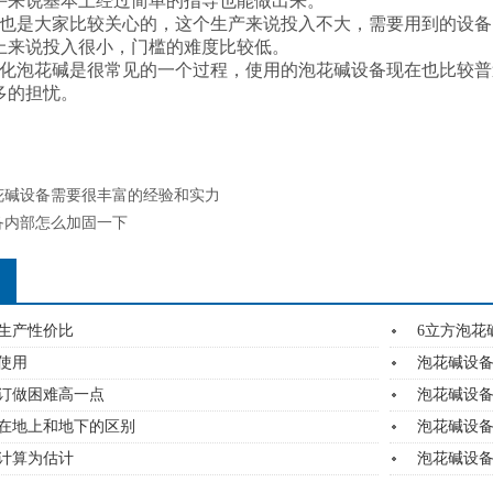
手来说基本上经过简单的指导也能做出来。
是大家比较关心的，这个生产来说投入不大，需要用到的设备
上来说投入很小，门槛的难度比较低。
泡花碱是很常见的一个过程，使用的泡花碱设备现在也比较普
多的担忧。
花碱设备需要很丰富的经验和实力
备内部怎么加固一下
生产性价比
6立方泡花
使用
泡花碱设
订做困难高一点
泡花碱设
在地上和地下的区别
泡花碱设
计算为估计
泡花碱设