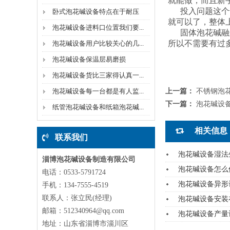
就能做，而且新
投入问题这个也
卧式泡花碱设备特点在于耐压
就可以了，整体
泡花碱设备进料口位置我们要...
固体泡花碱融化
所以不需要有过
泡花碱设备用户比较关心的几...
泡花碱设备保温层易磨损
泡花碱设备货比三家得认真一...
泡花碱设备每一台都是有人监...
上一篇：
不锈钢泡
下一篇：
泡花碱设
纸管泡花碱设备和纸箱泡花碱...
相关信息
联系我们
泡花碱设备湿法
淄博泡花碱设备制造有限公司
泡花碱设备怎么
电话：0533-5791724
泡花碱设备异形
手机：134-7555-4519
联系人：张立民(经理)
泡花碱设备安装
邮箱：512340964@qq.com
泡花碱设备产量
地址：山东省淄博市淄川区