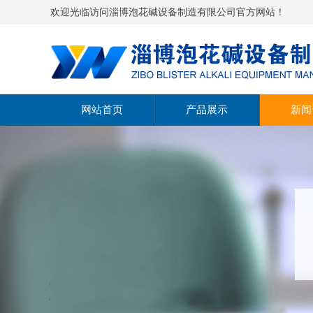
欢迎光临访问淄博泡花碱设备制造有限公司官方网站！
网站首页
产品展示
新闻
泡花碱设备蒸汽型
公司
泡花碱设备燃煤型
行业
泡花碱设备湿法型
技术
水玻璃生产设备
4.0泡花碱设备
6.0泡花碱设备