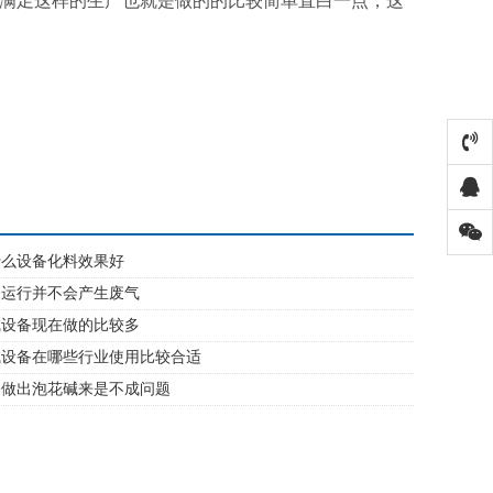
满足这样的生产也就是做的的比较简单直白一点，这
什么设备化料效果好
备运行并不会产生废气
碱设备现在做的比较多
碱设备在哪些行业使用比较合适
备做出泡花碱来是不成问题