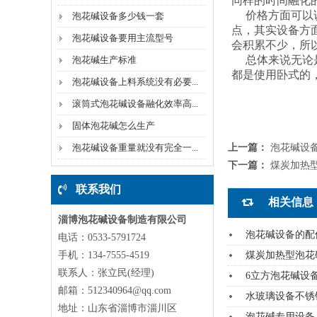
同样的时间融化
价格方面可以说
泡花碱设备多少钱一套
点，其实设备方
泡花碱设备要用主流型号
会积累不少，所
总体来说无论是
泡花碱生产标准
都是使用卧式的
泡花碱设备上料系统没有必要...
滚筒式泡花碱设备融化效率高...
固体泡花碱怎么生产
泡花碱设备重量就没有完全一...
上一篇：
泡花碱设
下一篇：
煤炭加热
联系我们
相关信息
淄博泡花碱设备制造有限公司
泡花碱设备的配
电话：0533-5791724
手机：134-7555-4519
煤炭加热型泡花
联系人：张立民(经理)
6立方泡花碱设
邮箱：512340964@qq.com
水玻璃设备不锈
地址：山东省淄博市淄川区
泡花碱专用设备