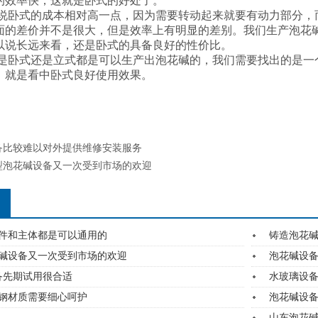
的效率快，这就是卧式的好处了。
卧式的成本相对高一点，因为需要转动起来就要有动力部分，
面的差价并不是很大，但是效率上有明显的差别。我们生产泡花
以说长远来看，还是卧式的具备良好的性价比。
卧式还是立式都是可以生产出泡花碱的，我们需要找出的是一
，就是看中卧式良好使用效果。
备比较难以对外提供维修安装服务
型泡花碱设备又一次受到市场的欢迎
件和主体都是可以通用的
铸造泡花
碱设备又一次受到市场的欢迎
泡花碱设
备先期试用很合适
水玻璃设
钢材质需要细心呵护
泡花碱设
山东泡花